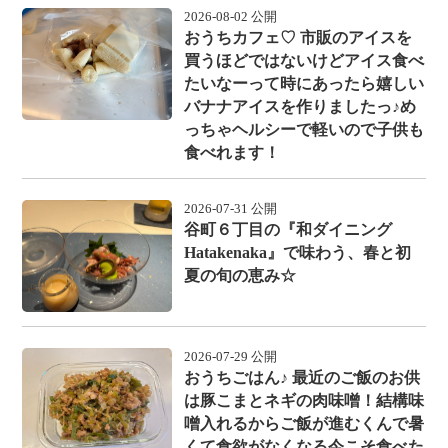
2026-08-02 公開
おうちカフェ♡ 市販のアイスを
買うほどではないけどアイス食べ
たいなーって時にあったら嬉しい
バナナアイスを作りましたっ♪め
っちゃヘルシーで軽いので子供も
食べれます！
2026-07-31 公開
谷町６丁目の『和ダイニング
Hatakenaka』で味わう、春と初
夏の旬の恵み☆
2026-07-29 公開
おうちごはん♪ 最近のご飯のお供
は豚こまとネギの肉味噌！結構味
噌入れるからご飯が進むくんで暑
くて食欲がなくなる今こそ食べた