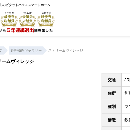
和歌山のピタットハウススマートホーム
ジ
管理物件ギャラリー
ストリームヴィレッジ
リームヴィレッジ
交通
J
住所
和
種別
マ
構造
鉄