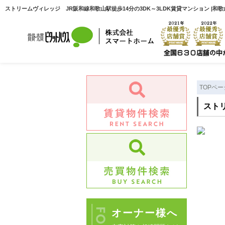
ストリームヴィレッジ JR阪和線和歌山駅徒歩14分の3DK～3LDK賃貸マンション |
TOPペー
スト
オーナー様へ