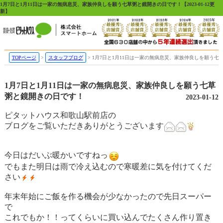
1月7日と1月11日は一家の無病息災、家族仲良しを願う七草粥と鏡開きの日です！【2023-01-12更
新】
TOPページ
スタッフブログ
1月7日と1月11日は一家の無病息災、家族仲良しを願う七
1月7日と1月11日は一家の無病息災、家族仲良しを願う七草
粥と鏡開きの日です！
2023-01-12
ピタットハウス和歌山駅前店の
ブログをご覧いただきありがとうございます
今日はだいぶ暖かいですねっ
でもまた明日は雨で冷え込むので寒暖差に気を付けてくだ
さい
年末年始にご飯を作る機会が少なかったので先日スーパー
で
これでもか！！ってくらいに買い込んでたくさん作り置き