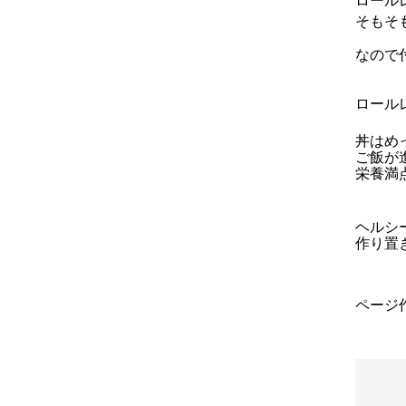
ロール
そもそ
なので
ロール
丼はめ
ご飯が
栄養満
ヘルシ
作り置
ページ作