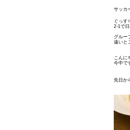
サッカ
ぐっす
2-1
グルー
遠いと
こんに
今中で
先日か