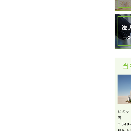
当
ピタッ
店
〒640
和歌山