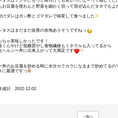
レタスはミンチにもっと味付けても良かったな～って感じでし
もお豆腐を使わんと野菜を細かく切って混ぜ込んだタネでもよ
付けダレはポン酢とゴマダレで味変して食べました
レタスはまだまだ改善の余地ありそうですねっ
っちゃ美味しかったです！
進くんやけど低糖質やし食物繊維もミネラルも入ってるから
点ヘルシー丼に出来上がって大満足です
ー丼のお豆腐を炒める時に水分カラカラになるまで炒めてるの
きに最適ですっ
成日 2022-12-02
一覧へ