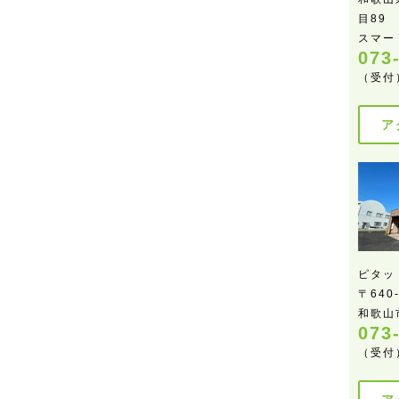
目89
スマー
073
（受付）
ア
ピタッ
〒640
和歌山市
073
（受付）