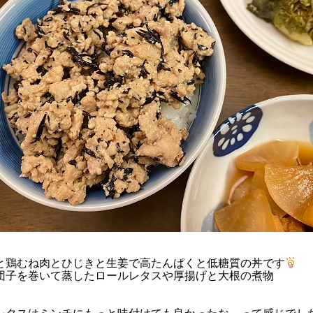
と鶏むね肉とひじきと生姜で高たんぱくと低糖質の丼です
団子を巻いて蒸したロールレタスや厚揚げと大根の煮物