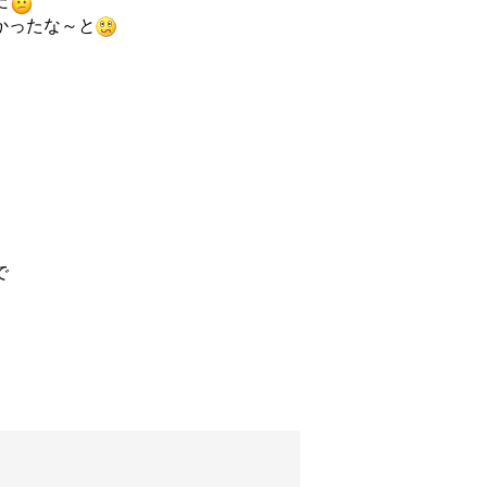
た
かったな～と
で