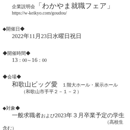
「わかやま就職フェア」
企業説明会
https://w-keikyo.com/goudou/
◆開催日◆
2022年11月23日水曜日祝日
◆開催時間◆
13
16
：00～
：00
◆会場◆
和歌山ビッグ愛
１階大ホール・展示ホール
（和歌山市手平２－１－２）
◆対象◆
一般求職者
2023年３月卒業予定の学生
および
（高校生
含む）