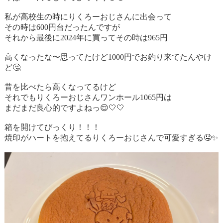
私が高校生の時にりくろーおじさんに出会って
その時は600円台だったんですが
それから最後に2024年に買ってその時は965円
高くなったな〜思ってたけど1000円でお釣り来てたんやけ
ど
🤔
昔を比べたら高くなってるけど
それでもりくろーおじさんワンホール1065円は
まだまだ良心的ですよねっ
😌🤍🤍
箱を開けてびっくり！！！
焼印がハートを抱えてるりくろーおじさんで可愛すぎる
🤤✨