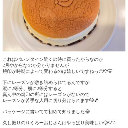
これはバレンタイン近くの時に買ったからなのか
2月やからなのか分かりませんが
焼印が時期によって変わるのは嬉しいですねっ
🥺💡💡
下にレーズンが敷き詰められてるんですが
縦に2等分、横に2等分すると
真ん中の焼印の所にはレーズンがないので
レーズンが苦手な人用に切り分けられます
🤭💕
パッケージに書いてて初めて知りました
😂
久し振りのりくろーおじさんはやっぱり美味しい
🤤🤍🤍