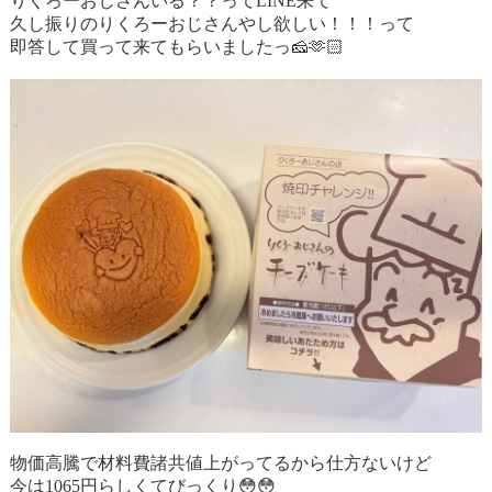
りくろーおじさんいる？？ってLINE来て
久し振りのりくろーおじさんやし欲しい！！！って
即答して買って来てもらいましたっ
🧀🫶🏻
物価高騰で材料費諸共値上がってるから仕方ないけど
今は1065円らしくてびっくり
😳😳