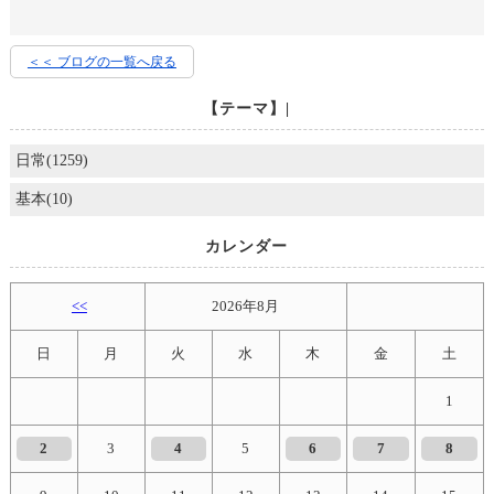
＜＜ ブログの一覧へ戻る
【テーマ】|
日常(1259)
基本(10)
カレンダー
<<
2026年8月
日
月
火
水
木
金
土
1
2
3
4
5
6
7
8